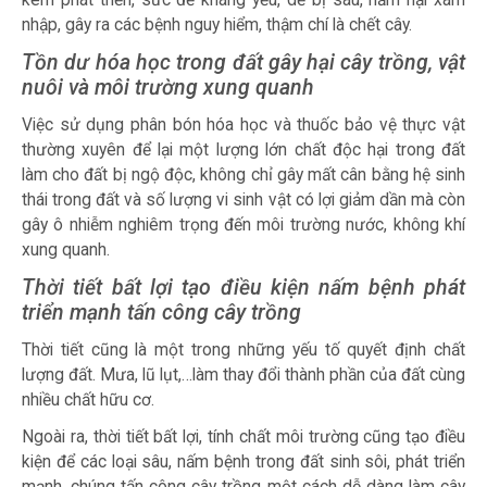
kém phát triển, sức đề kháng yếu, dễ bị sâu, nấm hại xâm
nhập, gây ra các bệnh nguy hiểm, thậm chí là chết cây.
Tồn dư hóa học trong đất gây hại cây trồng, vật
nuôi và môi trường xung quanh
Việc sử dụng phân bón hóa học và thuốc bảo vệ thực vật
thường xuyên để lại một lượng lớn chất độc hại trong đất
làm cho đất bị ngộ độc, không chỉ gây mất cân bằng hệ sinh
thái trong đất và số lượng vi sinh vật có lợi giảm dần mà còn
gây ô nhiễm nghiêm trọng đến môi trường nước, không khí
xung quanh.
Thời tiết bất lợi tạo điều kiện nấm bệnh phát
triển mạnh tấn công cây trồng
Thời tiết cũng là một trong những yếu tố quyết định chất
lượng đất. Mưa, lũ lụt,…làm thay đổi thành phần của đất cùng
nhiều chất hữu cơ.
Ngoài ra, thời tiết bất lợi, tính chất môi trường cũng tạo điều
kiện để các loại sâu, nấm bệnh trong đất sinh sôi, phát triển
mạnh, chúng tấn công cây trồng một cách dễ dàng làm cây