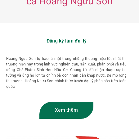
Phân bón lá đa trung vi lượng mang lại lợi ích gì cho cây trồng?
Các loại sâu bệnh hại phổ biến trên cây có múi và cách phòng trừ hiệu quả
Product tags
đạm
cải tạo đất Hoàng Ngưu Sơn
Kích rễ Hoàng Ngưu Sơn
cá Hoàng Ngưu Sơn
Đăng ký làm đại lý
Hoàng Ngưu Sơn tự hào là một trong những thương hiệu tốt nhất thị
trường hiện nay trong lĩnh vực nghiên cứu, sản xuất, phân phối và tiêu
dùng Chế Phẩm Sinh Học Hữu Cơ. Chúng tôi đã nhận được sự tin