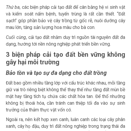
Thứ ba
, các
biện pháp cải tạo đất
để cân bằng hệ vi sinh vật
và kiểm soát nấm bệnh, tuyến trùng là rất cần thiết. “Đất
sạch” góp phần bảo vệ cây trồng từ gốc rễ, nuôi dưỡng cây
mau lớn, tăng sản lượng hoa màu cho bà con.
Cuối cùng
, cải tạo đất nhằm duy trì nguồn tài nguyên đất đa
dạng, hướng tới nền nông nghiệp phát triển bền vững.
3 biện pháp cải tạo đất bền vững không
gây hại môi trường
Bảo tồn và tạo sự đa dạng cho đất trồng
Đất bao gồm nhiều tầng lớp với cấu trúc khác nhau, mỗi tầng
giữ vai trò riêng biệt không thể thay thế như tầng đất mùn bề
mặt hay tầng tích tụ chứa các chất hòa tan. Để thổ nhưỡng
không bị thoái hóa, cần tránh can thiệp tối đa vào sự sinh
trưởng của thảm thực vật vốn có.
Ngoài ra, nên kết hợp xen canh, luân canh các loại cây phân
xanh, cây họ đậu, duy trì đất nông nghiệp trong trạng thái đa