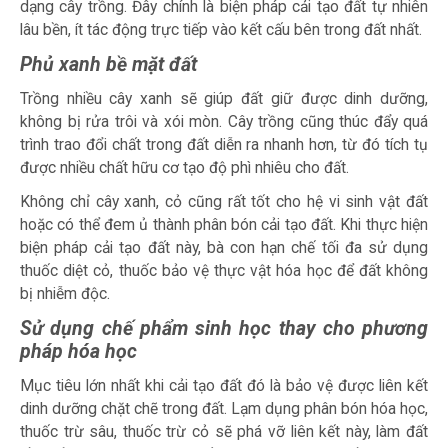
dạng cây trồng. Đây chính là biện pháp cải tạo đất
tự nhiên
lâu bền, ít tác động trực tiếp vào kết cấu bên trong đất nhất.
Phủ xanh bề mặt đất
Trồng nhiều cây xanh sẽ giúp đất giữ được dinh dưỡng,
không bị rửa trôi và xói mòn. Cây trồng cũng thúc đẩy quá
trình trao đổi chất trong đất diễn ra nhanh hơn, từ đó tích tụ
được nhiều chất hữu cơ tạo độ phì nhiêu cho đất.
Không chỉ cây xanh, cỏ cũng rất tốt cho hệ vi sinh vật đất
hoặc có thể đem ủ thành phân bón cải tạo đất. Khi thực hiện
biện pháp cải tạo đất
này, bà con hạn chế tối đa sử dụng
thuốc diệt cỏ, thuốc bảo vệ thực vật hóa học để đất không
bị nhiễm độc.
Sử dụng chế phẩm sinh học thay cho phương
pháp hóa học
Mục tiêu lớn nhất khi cải tạo đất đó là bảo vệ được liên kết
dinh dưỡng chặt chẽ trong đất. Lạm dụng phân bón hóa học,
thuốc trừ sâu, thuốc trừ cỏ sẽ phá vỡ liên kết này, làm đất