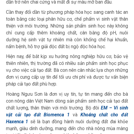
dần trở nên chai cứng và mất đi sự màu mỡ ban đầu.
Cần thay đổi dần từ phương pháp hóa học sang canh tác an
toàn bằng các loại phân hữu cơ, chế phẩm vi sinh vật thân
thiện với môi trường. Những sản phẩm sinh học này không
chỉ cung cấp thêm khoáng chất, cân bằng độ pH, nuôi
dưỡng hệ sinh vật tự nhiên mà còn khống chế hại khuẩn,
nấm bệnh, hỗ trợ giải độc đất bị ngộ độc hóa học.
Hiện nay, để bắt kịp xu hướng nông nghiệp hữu cơ, bảo vệ
thiên nhiên, thị trường đã có nhiều sản phẩm sinh học phục
vụ cho việc cải tạo đất. Bà con nên cân nhắc lựa chọn những
đơn vị cung cấp uy tín để tối ưu chi phí và được tư vấn biện
pháp cải tạo đất
phù hợp.
Hoàng Ngưu Sơn là đơn vị uy tín, tự tin mang đến cho bà
con nông dân Việt Nam dòng sản phẩm sinh học cải tạo đất
chất lượng, thân thiện với môi trường. Bộ đôi
EM – Vi sinh
vật cải tạo đất Biomenca 1
và
Khoáng chất cho đất
Haxenca 1
sẽ là bạn đồng hành nuôi dưỡng đất đai khỏe
mạnh, giàu dinh dưỡng, mang đến cho nhà nông mùa màng